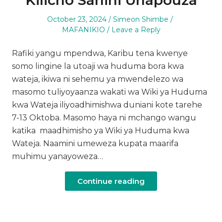
Kilicho Sahihi Unapouza
Posted
Author
Posted
October 23, 2024
Simeon Shimbe
on
in
MAFANIKIO
Leave a Reply
Rafiki yangu mpendwa, Karibu tena kwenye
somo lingine la utoaji wa huduma bora kwa
wateja, ikiwa ni sehemu ya mwendelezo wa
masomo tuliyoyaanza wakati wa Wiki ya Huduma
kwa Wateja iliyoadhimishwa duniani kote tarehe
7-13 Oktoba. Masomo haya ni mchango wangu
katika maadhimisho ya Wiki ya Huduma kwa
Wateja. Naamini umeweza kupata maarifa
muhimu yanayoweza…
Continue reading