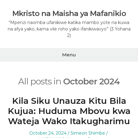
Skip
to
Mkristo na Maisha ya Mafanikio
content
“Mpenzi naomba ufanikiwe katika mambo yote na kuwa
na afya yako, kama vile roho yako ifanikiwavyo” (3 Yohana
2)
Menu
All posts in
October 2024
Kila Siku Unauza Kitu Bila
Kujua: Huduma Mbovu kwa
Wateja Wako Itakugharimu
Posted
Author
Posted
October 24, 2024
Simeon Shimbe