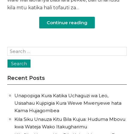
kila mtu katika hali tofauti za…
Continue reading
Search
for:
Recent Posts
Unapopiga Kura Katika Uchaguzi wa Leo,
Usisahau Kujipigia Kura Wewe Mwenyewe hata
Kama Hujagombea
Kila Siku Unauza Kitu Bila Kujua: Huduma Mbovu
kwa Wateja Wako Itakugharimu