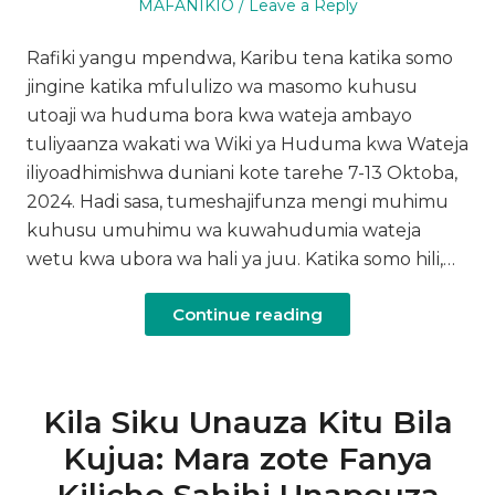
on
in
MAFANIKIO
Leave a Reply
Rafiki yangu mpendwa, Karibu tena katika somo
jingine katika mfululizo wa masomo kuhusu
utoaji wa huduma bora kwa wateja ambayo
tuliyaanza wakati wa Wiki ya Huduma kwa Wateja
iliyoadhimishwa duniani kote tarehe 7-13 Oktoba,
2024. Hadi sasa, tumeshajifunza mengi muhimu
kuhusu umuhimu wa kuwahudumia wateja
wetu kwa ubora wa hali ya juu. Katika somo hili,…
Continue reading
Kila Siku Unauza Kitu Bila
Kujua: Mara zote Fanya