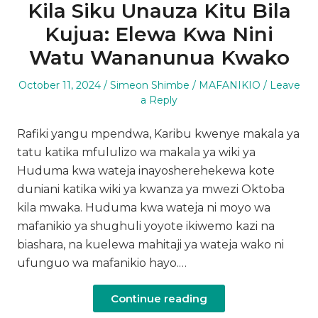
Kila Siku Unauza Kitu Bila
Kujua: Elewa Kwa Nini
Watu Wananunua Kwako
Posted
Author
Posted
October 11, 2024
Simeon Shimbe
MAFANIKIO
Leave
on
in
a Reply
Rafiki yangu mpendwa, Karibu kwenye makala ya
tatu katika mfululizo wa makala ya wiki ya
Huduma kwa wateja inayosherehekewa kote
duniani katika wiki ya kwanza ya mwezi Oktoba
kila mwaka. Huduma kwa wateja ni moyo wa
mafanikio ya shughuli yoyote ikiwemo kazi na
biashara, na kuelewa mahitaji ya wateja wako ni
ufunguo wa mafanikio hayo.…
Continue reading