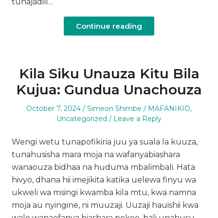
tunajadili…
Continue reading
Kila Siku Unauza Kitu Bila
Kujua: Gundua Unachouza
Posted
Author
Posted
October 7, 2024
Simeon Shimbe
MAFANIKIO
,
on
in
Uncategorized
Leave a Reply
Wengi wetu tunapofikiria juu ya suala la kuuza,
tunahusisha mara moja na wafanyabiashara
wanaouza bidhaa na huduma mbalimbali. Hata
hivyo, dhana hii imejikita katika uelewa finyu wa
ukweli wa msingi kwamba kila mtu, kwa namna
moja au nyingine, ni muuzaji. Uuzaji hauishii kwa
wale wanaofanya biashara pekee, bali unahusu