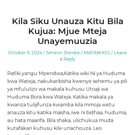
Kila Siku Unauza Kitu Bila
Kujua: Mjue Mteja
Unayemuuzia
Posted
Author
Posted
October 9, 2024
Simeon Shimbe
MAFANIKIO
Leave
on
in
a Reply
Rafiki yangu Mpendwa,Katika wiki hii ya Huduma
kwa Wateja, nakukaribisha kwenye sehemu ya pili
ya mfululizo wa makala kuhusu Utoaji wa
Huduma Bora kwa Wateja. Katika makala ya
kwanza tulijifunza kwamba kila mmoja wetu
anauza kitu katika maisha, iwe ni bidhaa, huduma,
au hata maarifa. Bila shaka, ulichukua muda
kutafakari kuhusu kile unachouza. Leo