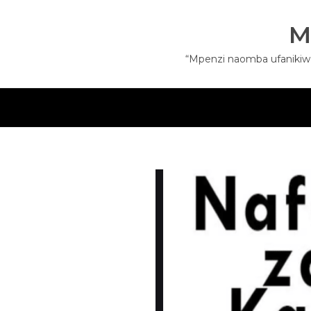
Skip
to
M
content
“Mpenzi naomba ufanikiwe