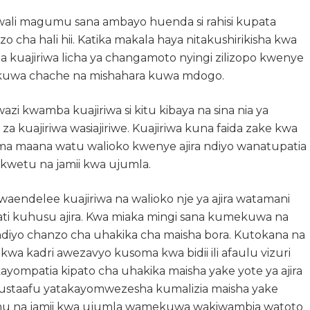
ali magumu sana ambayo huenda si rahisi kupata
zo cha hali hii. Katika makala haya nitakushirikisha kwa
 kuajiriwa licha ya changamoto nyingi zilizopo kwenye
ira kuwa chache na mishahara kuwa mdogo.
azi kwamba kuajiriwa si kitu kibaya na sina nia ya
a kuajiriwa wasiajiriwe. Kuajiriwa kuna faida zake kwa
ima maana watu walioko kwenye ajira ndiyo wanatupatia
wetu na jamii kwa ujumla.
endelee kuajiriwa na walioko nje ya ajira watamani
kati kuhusu ajira. Kwa miaka mingi sana kumekuwa na
ndiyo chanzo cha uhakika cha maisha bora. Kutokana na
wa kadri awezavyo kusoma kwa bidii ili afaulu vizuri
kayompatia kipato cha uhakika maisha yake yote ya ajira
 kustaafu yatakayomwezesha kumalizia maisha yake
alimu na jamii kwa ujumla wamekuwa wakiwambia watoto