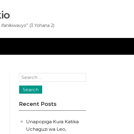
io
fanikiwavyo” (3 Yohana 2)
Search
for:
Recent Posts
Unapopiga Kura Katika
Uchaguzi wa Leo,