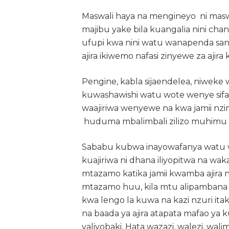
Maswali haya na mengineyo ni masw
majibu yake bila kuangalia nini chan
ufupi kwa nini watu wanapenda sana
ajira ikiwemo nafasi zinyewe za aj
Pengine, kabla sijaendelea, niweke w
kuwashawishi watu wote wenye sifa z
waajiriwa wenyewe na kwa jamii nz
huduma mbalimbali zilizo muhimu k
Sababu kubwa inayowafanya watu wa
kuajiriwa ni dhana iliyopitwa na wa
mtazamo katika jamii kwamba ajira 
mtazamo huu, kila mtu alipambana k
kwa lengo la kuwa na kazi nzuri ita
na baada ya ajira atapata mafao ya
yaliyobaki. Hata wazazi, walezi, w