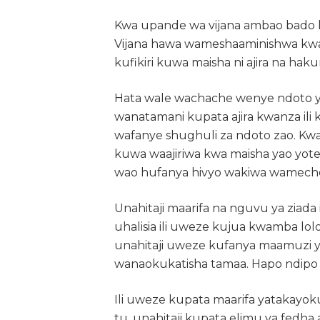
Kwa upande wa vijana ambao bado h
Vijana hawa wameshaaminishwa k
kufikiri kuwa maisha ni ajira na haku
Hata wale wachache wenye ndoto ya 
wanatamani kupata ajira kwanza ili 
wafanye shughuli za ndoto zao. Kwa 
kuwa waajiriwa kwa maisha yao yote
wao hufanya hivyo wakiwa wameche
Unahitaji maarifa na nguvu ya ziada
uhalisia ili uweze kujua kwamba lolo
unahitaji uweze kufanya maamuzi 
wanaokukatisha tamaa. Hapo ndipo
Ili uweze kupata maarifa yatakayoku
tu, unahitaji kupata elimu ya fedha