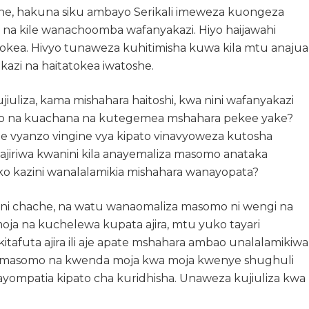
ne, hakuna siku ambayo Serikali imeweza kuongeza
a na kile wanachoomba wafanyakazi. Hiyo haijawahi
okea. Hivyo tunaweza kuhitimisha kuwa kila mtu anajua
azi na haitatokea iwatoshe.
uliza, kama mishahara haitoshi, kwa nini wafanyakazi
ato na kuachana na kutegemea mshahara pekee yake?
ute vyanzo vingine vya kipato vinavyoweza kutosha
aajiriwa kwanini kila anayemaliza masomo anataka
oko kazini wanalalamikia mishahara wanayopata?
ra ni chache, na watu wanaomaliza masomo ni wengi na
oja na kuchelewa kupata ajira, mtu yuko tayari
tafuta ajira ili aje apate mshahara ambao unalalamikiwa
a masomo na kwenda moja kwa moja kwenye shughuli
takayompatia kipato cha kuridhisha. Unaweza kujiuliza kwa