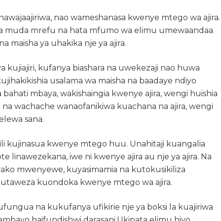
awajaajiriwa, nao wameshanasa kwenye mtego wa ajira.
wa muda mrefu na hata mfumo wa elimu umewaandaa
na maisha ya uhakika nje ya ajira.
kujiajiri, kufanya biashara na uwekezaji nao huwa
kujihakikishia usalama wa maisha na baadaye ndiyo
bahati mbaya, wakishaingia kwenye ajira, wengi huishia
 na wachache wanaofanikiwa kuachana na ajira, wengi
lewa sana.
 ili kujinasua kwenye mtego huu. Unahitaji kuangalia
te linawezekana, iwe ni kwenye ajira au nje ya ajira. Na
yako mwenyewe, kuyasimamia na kutokusikiliza
 utaweza kuondoka kwenye mtego wa ajira.
fungua na kukufanya ufikirie nje ya boksi la kuajiriwa
 ambayo haifundishwi darasani.Ukipata elimu hiyo