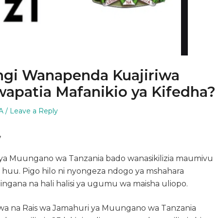
gi Wanapenda Kuajiriwa
owapatia Mafanikio ya Kifedha?
d
A
Leave a Reply
,
i ya Muungano wa Tanzania bado wanasikilizia maumivu
huu. Pigo hilo ni nyongeza ndogo ya mshahara
olingana na hali halisi ya ugumu wa maisha uliopo.
ziwa na Rais wa Jamahuri ya Muungano wa Tanzania