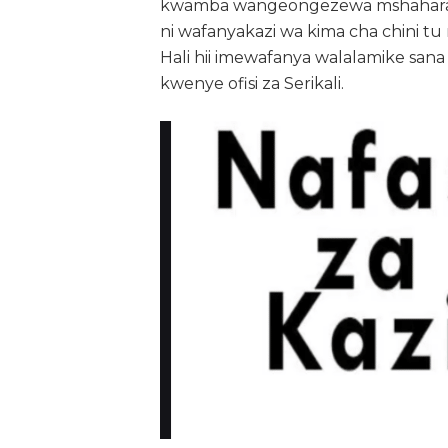
kwamba wangeongezewa mshahara kwa
ni wafanyakazi wa kima cha chini 
Hali hii imewafanya walalamike sana
kwenye ofisi za Serikali.