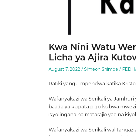
Kwa Nini Watu Wen
Licha ya Ajira Kut
Posted
Author
Poste
August 7, 2022
Simeon Shimbe
FEDH
on
in
Rafiki yangu mpendwa katika Kristo
Wafanyakazi wa Serikali ya Jamhur
baada ya kupata pigo kubwa mwezi 
isiyolingana na matarajio yao na isiy
Wafanyakazi wa Serikali walitanga