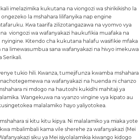
ali imelazimika kukutana na viongozi wa shirikikisho la
 ongezeko la mshahara lilifanyika nap engine
mtafaruku. Kwa taarifa zilizotangazawa na vyomvo vya
li na viongozi wa wafanyakazi haukufikia muafaka na
nyingine. Kitendo cha kukutana halafu wasifikie mfaka
sana na limewasumbua sana wafanyakazi na hivyo imekuwa
Serikali.
enye tukio hili. Kwanza, tumejifunza kwamba mshahara
kinachotegemewa na wafanyakazi na huenda ni chanzo
mshahara ni mdogo na hautoshi kukidhi mahitaji ya
lamika. Wangekuwa na vyanzo vingine vya kipato au
singetokea malalamiko hayo yaliyotokea.
hahara si kitu kitu kipya. Ni malalamiko ya miaka yote
kwa mbalimbali kama vile sherehe za wafanyakazi (Mei
Wafanyakazi siku ya Mei isiyolalamikia kiwango kidogo