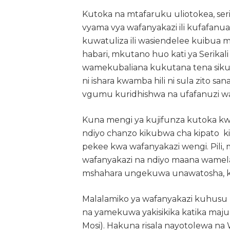
Kutoka na mtafaruku uliotokea, serik
vyama vya wafanyakazi ili kufafanua
kuwatuliza ili wasiendelee kuibua 
habari, mkutano huo kati ya Serika
wamekubaliana kukutana tena siku 
ni ishara kwamba hili ni sula zito 
vgumu kuridhishwa na ufafanuzi wa 
Kuna mengi ya kujifunza kutoka kw
ndiyo chanzo kikubwa cha kipato 
pekee kwa wafanyakazi wengi. Pili, 
wafanyakazi na ndiyo maana wamela
mshahara ungekuwa unawatosha, ku
Malalamiko ya wafanyakazi kuhusu ms
na yamekuwa yakisikika katika maju
Mosi). Hakuna risala nayotolewa na 