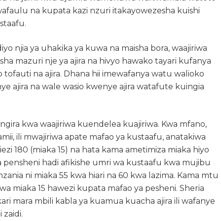
wafaulu na kupata kazi nzuri itakayowezesha kuishi
staafu.
yo njia ya uhakika ya kuwa na maisha bora, waajiriwa
 mazuri nje ya ajira na hivyo hawako tayari kufanya
o tofauti na ajira. Dhana hii imewafanya watu walioko
 ajira na wale wasio kwenye ajira watafute kuingia
zingira kwa waajiriwa kuendelea kuajiriwa. Kwa mfano,
amii, ili mwajiriwa apate mafao ya kustaafu, anatakiwa
ezi 180 (miaka 15) na hata kama ametimiza miaka hiyo
 pensheni hadi afikishe umri wa kustaafu kwa mujibu
zania ni miaka 55 kwa hiari na 60 kwa lazima. Kama mtu
kwa miaka 15 hawezi kupata mafao ya pesheni. Sheria
ri mara mbili kabla ya kuamua kuacha ajira ili wafanye
zaidi.