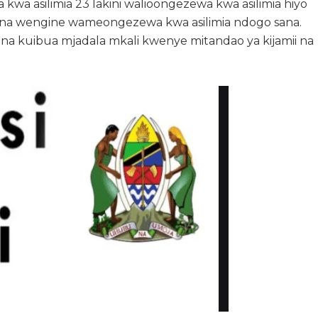
 asilimia 23 lakini walioongezewa kwa asilimia hiyo
tu na wengine wameongezewa kwa asilimia ndogo sana.
 na kuibua mjadala mkali kwenye mitandao ya kijamii na