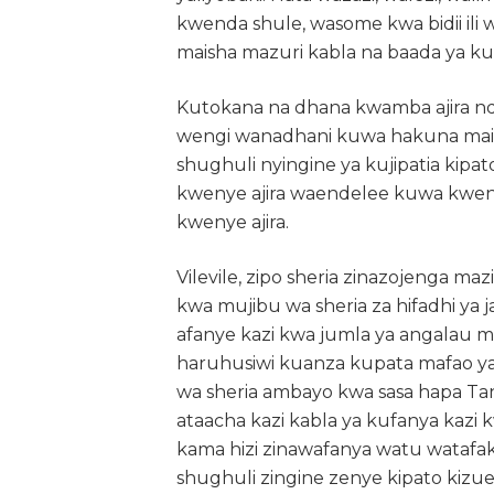
kwenda shule, wasome kwa bidii ili 
maisha mazuri kabla na baada ya ku
Kutokana na dhana kwamba ajira ndi
wengi wanadhani kuwa hakuna maisha
shughuli nyingine ya kujipatia kipat
kwenye ajira waendelee kuwa kwenye
kwenye ajira.
Vilevile, zipo sheria zinazojenga ma
kwa mujibu wa sheria za hifadhi ya j
afanye kazi kwa jumla ya angalau mi
haruhusiwi kuanza kupata mafao ya
wa sheria ambayo kwa sasa hapa Tan
ataacha kazi kabla ya kufanya kazi 
kama hizi zinawafanya watu watafaka
shughuli zingine zenye kipato kizuei 