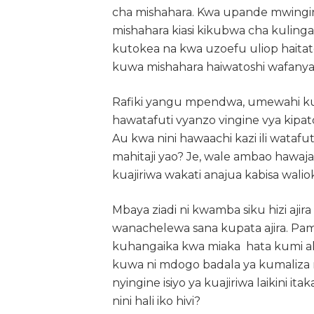
cha mishahara. Kwa upande mwingi
mishahara kiasi kikubwa cha kuling
kutokea na kwa uzoefu uliop haitat
kuwa mishahara haiwatoshi wafanyak
Rafiki yangu mpendwa, umewahi kuji
hawatafuti vyanzo vingine vya kip
Au kwa nini hawaachi kazi ili wataf
mahitaji yao? Je, wale ambao hawaj
kuajiriwa wakati anajua kabisa wali
Mbaya ziadi ni kwamba siku hizi aji
wanachelewa sana kupata ajira. Pam
kuhangaika kwa miaka hata kumi aki
kuwa ni mdogo badala ya kumaliz
nyingine isiyo ya kuajiriwa laikini i
nini hali iko hivi?