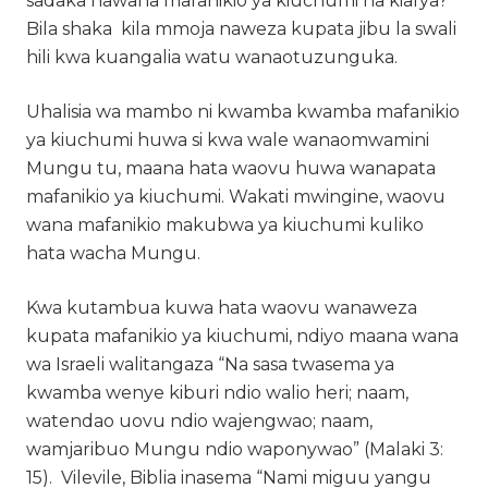
sadaka hawana mafanikio ya kiuchumi na kiafya?
Bila shaka kila mmoja naweza kupata jibu la swali
hili kwa kuangalia watu wanaotuzunguka.
Uhalisia wa mambo ni kwamba kwamba mafanikio
ya kiuchumi huwa si kwa wale wanaomwamini
Mungu tu, maana hata waovu huwa wanapata
mafanikio ya kiuchumi. Wakati mwingine, waovu
wana mafanikio makubwa ya kiuchumi kuliko
hata wacha Mungu.
Kwa kutambua kuwa hata waovu wanaweza
kupata mafanikio ya kiuchumi, ndiyo maana wana
wa Israeli walitangaza “Na sasa twasema ya
kwamba wenye kiburi ndio walio heri; naam,
watendao uovu ndio wajengwao; naam,
wamjaribuo Mungu ndio waponywao” (Malaki 3:
15). Vilevile, Biblia inasema “Nami miguu yangu