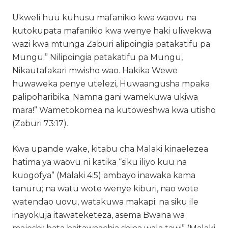
Ukweli huu kuhusu mafanikio kwa waovu na
kutokupata mafanikio kwa wenye haki uliwekwa
wazi kwa mtunga Zaburi alipoingia patakatifu pa
Mungu.” Nilipoingia patakatifu pa Mungu,
Nikautafakari mwisho wao. Hakika Wewe
huwaweka penye utelezi, Huwaangusha mpaka
palipoharibika. Namna gani wamekuwa ukiwa
mara!” Wametokomea na kutoweshwa kwa utisho
(Zaburi 73:17).
Kwa upande wake, kitabu cha Malaki kinaelezea
hatima ya waovu ni katika “siku iliyo kuu na
kuogofya” (Malaki 4:5) ambayo inawaka kama
tanuru; na watu wote wenye kiburi, nao wote
watendao uovu, watakuwa makapi; na siku ile
inayokuja itawateketeza, asema Bwana wa