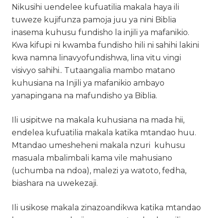
Nikusihi uendelee kufuatilia makala haya ili
tuweze kujifunza pamoja juu ya nini Biblia
inasema kuhusu fundisho la injili ya mafanikio.
Kwa kifupi ni kwamba fundisho hili ni sahihi lakini
kwa namna linavyofundishwa, lina vitu vingi
visivyo sahihi.. Tutaangalia mambo matano
kuhusiana na Injili ya mafanikio ambayo
yanapingana na mafundisho ya Biblia.
Ili usipitwe na makala kuhusiana na mada hii,
endelea kufuatilia makala katika mtandao huu.
Mtandao umesheheni makala nzuri kuhusu
masuala mbalimbali kama vile mahusiano
(uchumba na ndoa), malezi ya watoto, fedha,
biashara na uwekezaji.
Ili usikose makala zinazoandikwa katika mtandao