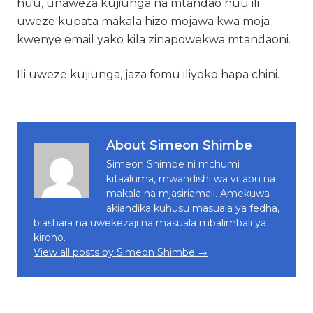
huu, unaweza kujiunga na mtandao huu ili
uweze kupata makala hizo mojawa kwa moja
kwenye email yako kila zinapowekwa mtandaoni.
Ili uweze kujiunga, jaza fomu iliyoko hapa chini.
About Simeon Shimbe
Simeon Shimbe ni mchumi
kitaaluma, mwandishi wa vitabu na
makala na mjasiriamali. Amekuwa
akiandika kuhusu masuala ya fedha,
biashara na uwekezaji na masuala mbalimbali ya
kiroho.
View all posts by Simeon Shimbe →