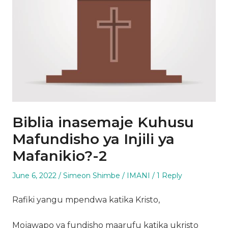
Biblia inasemaje Kuhusu
Mafundisho ya Injili ya
Mafanikio?-2
Posted
Author
Posted
June 6, 2022
Simeon Shimbe
IMANI
1 Reply
on
in
Rafiki yangu mpendwa katika Kristo,
Mojawapo ya fundisho maarufu katika ukristo