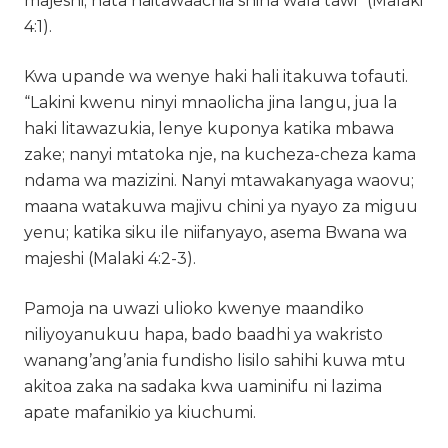
majeshi; hata haitawaachia shina wala tawi” (Malaki
4:1).
Kwa upande wa wenye haki hali itakuwa tofauti.
“Lakini kwenu ninyi mnaolicha jina langu, jua la
haki litawazukia, lenye kuponya katika mbawa
zake; nanyi mtatoka nje, na kucheza-cheza kama
ndama wa mazizini. Nanyi mtawakanyaga waovu;
maana watakuwa majivu chini ya nyayo za miguu
yenu; katika siku ile niifanyayo, asema Bwana wa
majeshi (Malaki 4:2-3).
Pamoja na uwazi ulioko kwenye maandiko
niliyoyanukuu hapa, bado baadhi ya wakristo
wanang’ang’ania fundisho lisilo sahihi kuwa mtu
akitoa zaka na sadaka kwa uaminifu ni lazima
apate mafanikio ya kiuchumi.