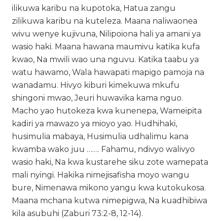
ilikuwa karibu na kupotoka, Hatua zangu
zilikuwa karibu na kuteleza. Maana naliwaonea
wivu wenye kujivuna, Nilipoiona hali ya amani ya
wasio haki. Maana hawana maumivu katika kufa
kwao, Na mwili wao una nguvu. Katika taabu ya
watu hawamo, Wala hawapati mapigo pamoja na
wanadamu. Hivyo kiburi kimekuwa mkufu
shingoni mwao, Jeuri huwavika kama nguo.
Macho yao hutokeza kwa kunenepa, Wameipita
kadiri ya mawazo ya mioyo yao. Hudhihaki,
husimulia mabaya, Husimulia udhalimu kana
kwamba wako juu ……. Fahamu, ndivyo walivyo
wasio haki, Na kwa kustarehe siku zote wamepata
mali nyingi. Hakika nimejisafisha moyo wangu
bure, Nimenawa mikono yangu kwa kutokukosa.
Maana mchana kutwa nimepigwa, Na kuadhibiwa
kila asubuhi (Zaburi 73:2-8, 12-14).