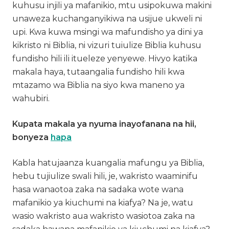
kuhusu injili ya mafanikio, mtu usipokuwa makini
unaweza kuchanganyikiwa na usijue ukweli ni
upi. Kwa kuwa msingi wa mafundisho ya dini ya
kikristo ni Biblia, ni vizuri tuiulize Biblia kuhusu
fundisho hili ili itueleze yenyewe. Hivyo katika
makala haya, tutaangalia fundisho hili kwa
mtazamo wa Biblia na siyo kwa maneno ya
wahubiri.
Kupata makala ya nyuma inayofanana na hii,
bonyeza
hapa
Kabla hatujaanza kuangalia mafungu ya Biblia,
hebu tujiulize swali hili, je, wakristo waaminifu
hasa wanaotoa zaka na sadaka wote wana
mafanikio ya kiuchumi na kiafya? Na je, watu
wasio wakristo aua wakristo wasiotoa zaka na