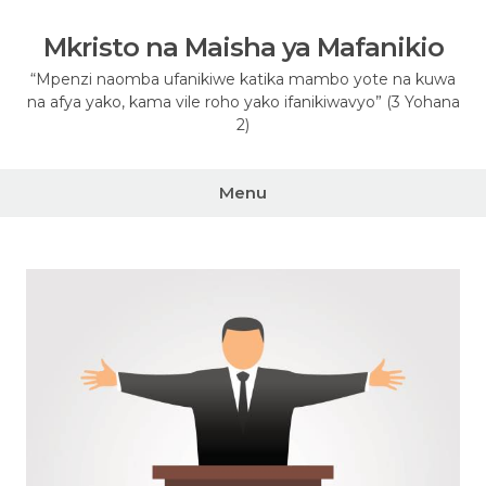
Skip
to
Mkristo na Maisha ya Mafanikio
content
“Mpenzi naomba ufanikiwe katika mambo yote na kuwa
na afya yako, kama vile roho yako ifanikiwavyo” (3 Yohana
2)
Menu