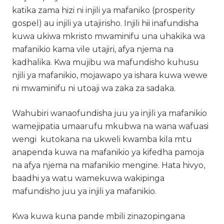
katika zama hizi ni injili ya mafaniko (prosperity
gospel) au injili ya utajirisho. Injili hii inafundisha
kuwa ukiwa mkristo mwaminifu una uhakika wa
mafanikio kama vile utajiri, afya njema na
kadhalika. Kwa mujibu wa mafundisho kuhusu
njili ya mafanikio, mojawapo ya ishara kuwa wewe
ni mwaminifu ni utoaji wa zaka za sadaka.
Wahubiri wanaofundisha juu ya injili ya mafanikio
wamejipatia umaarufu mkubwa na wana wafuasi
wengi kutokana na ukweli kwamba kila mtu
anapenda kuwa na mafanikio ya kifedha pamoja
na afya njema na mafanikio mengine. Hata hivyo,
baadhi ya watu wamekuwa wakipinga
mafundisho juu ya injili ya mafanikio.
Kwa kuwa kuna pande mbili zinazopingana