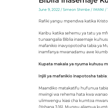
Biblia Inasemaje Ku
Posted
Author
Posted
June 9, 2022
Simeon Shimbe
IMANI
on
in
Rafiki yangu mpendwa katika Kristo
Karibu katika sehemu ya tatu ya mf
tunaangalia Biblia inasemaje kuhusu 
mafanikio inavyopotosha tabia ya 
inamfanya mwanadamu awe kiumbe ch
Kupata makala ya nyuma kuhusu m
Injili ya mafanikio inapotosha tab
Maandiko matakatifu hufunua tabi
mwingi wa rehema hata kwa wanaom
ulimwengu kiasi cha kumtoa mwanay
(Yohana 3:16). Mungu aliamua kum