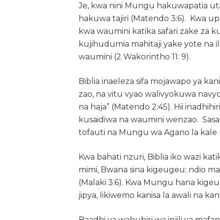
Je, kwa nini Mungu hakuwapatia u
hakuwa tajiri (Matendo 3:6). Kwa 
kwa waumini katika safari zake za k
kujihudumia mahitaji yake yote na i
waumini (2 Wakorintho 11: 9).
Biblia inaeleza sifa mojawapo ya kan
zao, na vitu vyao walivyokuwa nav
na haja” (Matendo 2:45). Hii inadhih
kusaidiwa na waumini wenzao. Sasa swa
tofauti na Mungu wa Agano la kale 
Kwa bahati nzuri, Biblia iko wazi
mimi, Bwana sina kigeugeu; ndio m
(Malaki 3:6). Kwa Mungu hana kige
jipya, likiwemo kanisa la awali na kani
Baadhi ya wahubiri wa injili ya maf