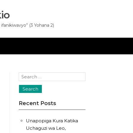
io
fanikiwavyo” (3 Yohana 2)
Search
for:
Recent Posts
Unapopiga Kura Katika
Uchaguzi wa Leo,