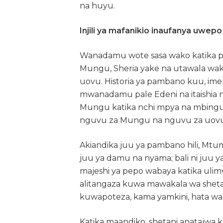
na huyu.
Injili ya mafanikio inaufanya uwe
Wanadamu wote sasa wako katika pa
Mungu, Sheria yake na utawala wak
uovu. Historia ya pambano kuu, ime
mwanadamu pale Edeni na itaishia
Mungu katika nchi mpya na mbing
nguvu za Mungu na nguvu za uovu
Akiandika juu ya pambano hili, Mtu
juu ya damu na nyama; bali ni juu y
majeshi ya pepo wabaya katika uli
alitangaza kuwa mawakala wa sheta
kuwapoteza, kama yamkini, hata wal
Katika maandiko, shetani anatajwa 