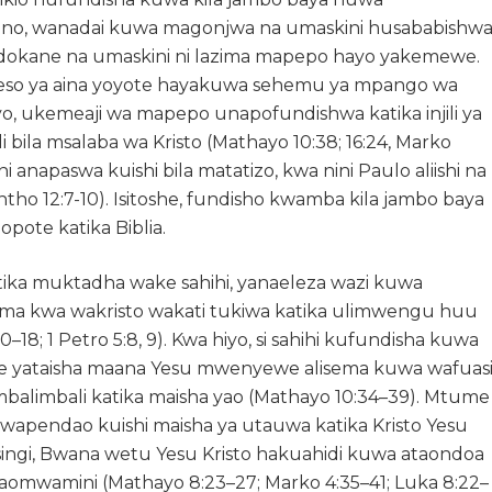
ano, wanadai kuwa magonjwa na umaskini husababishw
ndokane na umaskini ni lazima mapepo hayo yakemewe.
eso ya aina yoyote hayakuwa sehemu ya mpango wa
 ukemeaji wa mapepo unapofundishwa katika injili ya
jili bila msalaba wa Kristo (Mathayo 10:38; 16:24, Marko
 anapaswa kuishi bila matatizo, kwa nini Paulo aliishi na
tho 12:7-10). Isitoshe, fundisho kwamba kila jambo baya
pote katika Biblia.
ika muktadha wake sahihi, yanaeleza wazi kuwa
ma kwa wakristo wakati tukiwa katika ulimwengu huu
18; 1 Petro 5:8, 9). Kwa hiyo, si sahihi kufundisha kuwa
te yataisha maana Yesu mwenyewe alisema kuwa wafuas
alimbali katika maisha yao (Mathayo 10:34–39). Mtume
 wapendao kuishi maisha ya utauwa katika Kristo Yesu
singi, Bwana wetu Yesu Kristo hakuahidi kuwa ataondoa
aomwamini (Mathayo 8:23–27; Marko 4:35–41; Luka 8:22–