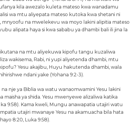
hufanya kila awezalo kuleta mateso kwa wanadamu
si wa mtu aliyepata mateso kutoka kwa shetani ni
mnyoofu na mwelekevu wa moyo lakini alipitia mateso
bu alipata haya si kwa sababu ya dhambi bali ili jina la
alikutana na mtu aliyekuwa kipofu tangu kuzaliwa
a wakisema, Rabi, ni yupi aliyetenda dhambi, mtu
 kipofu? Yesu akajibu, Huyu hakutenda dhambi, wala
ihirishwe ndani yake (Yohana 9:2-3).
i na nje ya Biblia wa watu wanaomwamini Yesu lakini
na maisha ya shida. Yesu mwenyewe alizaliwa katika
uka 9:58). Kama kweli, Mungu anawapatia utajiri watu
patia utajiri mwanaye Yesu na akamuacha bila hata
ayo 8:20, Luka 9:58).