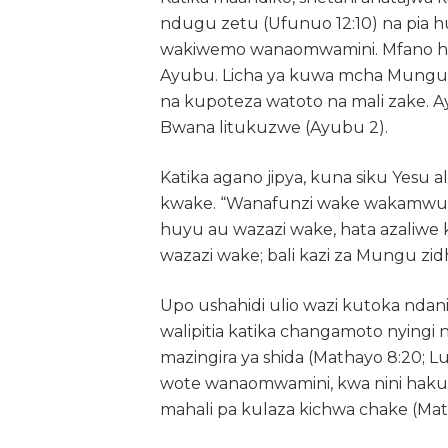
ndugu zetu (Ufunuo 12:10) na pia 
wakiwemo wanaomwamini. Mfano hali
Ayubu. Licha ya kuwa mcha Mungu, 
na kupoteza watoto na mali zake. Ayu
Bwana litukuzwe (Ayubu 2).
Katika agano jipya, kuna siku Yesu 
kwake. “Wanafunzi wake wakamwuliz
huyu au wazazi wake, hata azaliwe
wazazi wake; bali kazi za Mungu zidh
Upo ushahidi ulio wazi kutoka ndan
walipitia katika changamoto nyingi 
mazingira ya shida (Mathayo 8:20; L
wote wanaomwamini, kwa nini hakum
mahali pa kulaza kichwa chake (Math