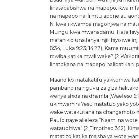
linasababishwa na mapepo. Kwa mf
na mapepo na ili mtu apone au ao
Ni kweli kwamba magonjwa na mat
Mungu kwa mwanadamu. Hata hivyo,
mafanikio unaifanya injili hiyo iwe in
8:34, Luka 9:23; 14:27). Kama muumini
mwiba katika mwili wake? (2 Wakorin
linatokana na mapepo halipatikani po
Maandiko matakatifu yakisomwa kat
pambano na nguvu za giza halitako
wenye shida na dhambi (Waefeso 6:10–
ukimwamini Yesu matatizo yako yo
wake watakutana na changamoto mb
Paulo naye alieleza “Naam, na wote
wataudhiwa” (2 Timotheo 3:12). Kim
matatizo katika maisha ya wote wan