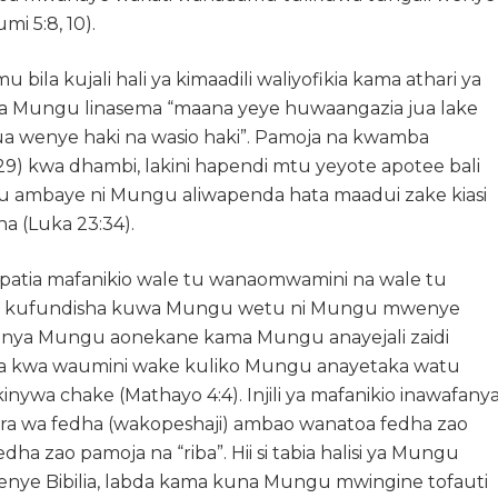
 5:8, 10).
a kujali hali ya kimaadili waliyofikia kama athari ya
 la Mungu linasema “maana yeye huwaangazia jua lake
wenye haki na wasio haki”. Pamoja na kwamba
9) kwa dhambi, lakini hapendi mtu yeyote apotee bali
Yesu ambaye ni Mungu aliwapenda hata maadui zake kiasi
 (Luka 23:34).
tia mafanikio wale tu wanaomwamini na wale tu
 na kufundisha kuwa Mungu wetu ni Mungu mwenye
mfanya Mungu aonekane kama Mungu anayejali zaidi
oka kwa waumini wake kuliko Mungu anayetaka watu
kinywa chake (Mathayo 4:4). Injili ya mafanikio inawafany
a wa fedha (wakopeshaji) ambao wanatoa fedha zao
 zao pamoja na “riba”. Hii si tabia halisi ya Mungu
nye Bibilia, labda kama kuna Mungu mwingine tofauti