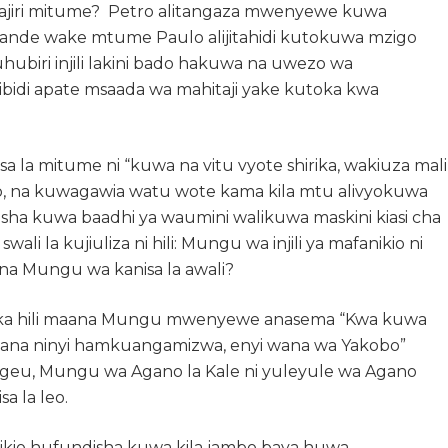
tajiri mitume? Petro alitangaza mwenyewe kuwa
upande wake mtume Paulo alijitahidi kutokuwa mzigo
uhubiri injili lakini bado hakuwa na uwezo wa
libidi apate msaada wa mahitaji yake kutoka kwa
isa la mitume ni “kuwa na vitu vyote shirika, wakiuza mali
yo, na kuwagawia watu wote kama kila mtu alivyokuwa
irisha kuwa baadhi ya waumini walikuwa maskini kiasi cha
li la kujiuliza ni hili: Mungu wa injili ya mafanikio ni
na Mungu wa kanisa la awali?
 katika hili maana Mungu mwenyewe anasema “Kwa kuwa
aana ninyi hamkuangamizwa, enyi wana wa Yakobo”
ugeu, Mungu wa Agano la Kale ni yuleyule wa Agano
sa la leo.
anikio hufundisha kuwa kila jambo baya huwa