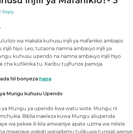
husu Injili ya Mafanikio?- 3
1 Reply
,
ululizo wa makala kuhusu injili ya mafanikio ambapo
injili hiyo. Leo, tutaona namna ambavyo injili ya
Mungu kuhusu upendo na namna ambavyo injili hiyo
a kufikirika tu. Karibu tujifunze pamoja.
ada hii bonyeza
hapa
ia ya Mungu kuhusu Upendo
a ya Mungu ya upendo kwa watu wote. Mungu ni
chukia. Biblia inaeleza kuwa Mungu aliupenda
e wa pekee ili kila amwaniye apate uzima wa milele
toa mwanaye wakati wanadamu tulikuwa tungali wenye