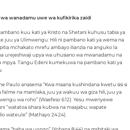
po wa wanadamu uwe wa kufikirika zaidi
mbano kuu kati ya Kristo na Shetani kuhusu tabia ya
e juu ya Ulimwengu. Hili ni pambano kati ya wema na
pitia mchakato mrefu ambayo ilianzia na anguko la
 na urejeshwaji upya wa uhusiano wa mwanadamu na
u mpya. Tangu Edeni kumekuwa na pambano kati ya
.
me Paulo anasema “Kwa maana kushindana kwetu sisi si
a falme na mamlaka, juu ya wakuu wa giza hili, juu ya
mwengu wa roho” (Waefeso 6:12). Yesu mwenyewe
ni “watatoa ishara kubwa na maajabu; wapate
io wateule” (Mathayo 24:24).
kama “baba wa uongo” (Yohana 8:44) na mshitaki wa