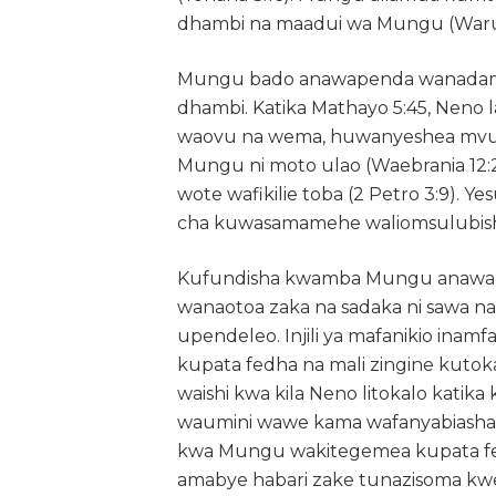
dhambi na maadui wa Mungu (Warumi
Mungu bado anawapenda wanadamu bil
dhambi. Katika Mathayo 5:45, Neno
waovu na wema, huwanyeshea mvua 
Mungu ni moto ulao (Waebrania 12:2
wote wafikilie toba (2 Petro 3:9). 
cha kuwasamamehe waliomsulubisha
Kufundisha kwamba Mungu anawapa
wanaotoa zaka na sadaka ni sawa
upendeleo. Injili ya mafanikio ina
kupata fedha na mali zingine kut
waishi kwa kila Neno litokalo katika 
waumini wawe kama wafanyabiashar
kwa Mungu wakitegemea kupata fedha
amabye habari zake tunazisoma kwe