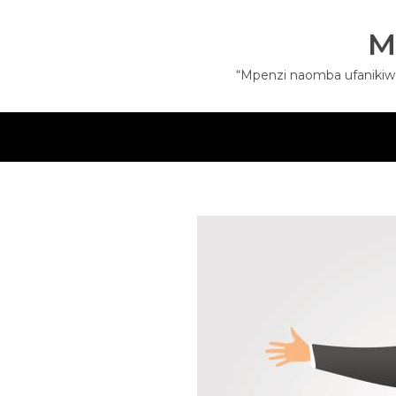
Skip
to
M
content
“Mpenzi naomba ufanikiwe