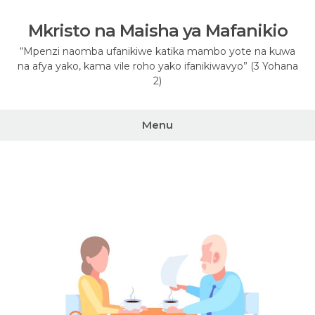
Skip
to
Mkristo na Maisha ya Mafanikio
content
“Mpenzi naomba ufanikiwe katika mambo yote na kuwa
na afya yako, kama vile roho yako ifanikiwavyo” (3 Yohana
2)
Menu