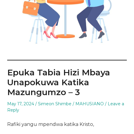
Epuka Tabia Hizi Mbaya
Unapokuwa Katika
Mazungumzo – 3
Posted
Author
Posted
May 17, 2024
Simeon Shimbe
MAHUSIANO
Leave a
on
in
Reply
Rafiki yangu mpendwa katika Kristo,