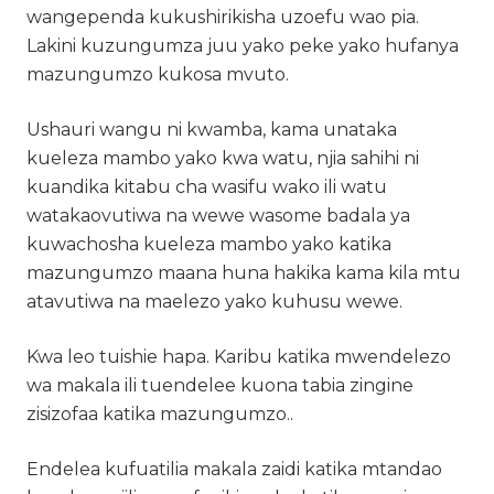
wangependa kukushirikisha uzoefu wao pia.
Lakini kuzungumza juu yako peke yako hufanya
mazungumzo kukosa mvuto.
Ushauri wangu ni kwamba, kama unataka
kueleza mambo yako kwa watu, njia sahihi ni
kuandika kitabu cha wasifu wako ili watu
watakaovutiwa na wewe wasome badala ya
kuwachosha kueleza mambo yako katika
mazungumzo maana huna hakika kama kila mtu
atavutiwa na maelezo yako kuhusu wewe.
Kwa leo tuishie hapa. Karibu katika mwendelezo
wa makala ili tuendelee kuona tabia zingine
zisizofaa katika mazungumzo..
Endelea kufuatilia makala zaidi katika mtandao