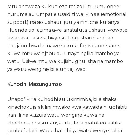
Mtu anaweza kukueleza tatizo ili tu umuonee
huruma au umpatie usaidizi wa kihisia (emotional
support) na sio ushauri juu ya nini cha kufanya.
Huenda sio lazima awe anatafuta ushauri wowote
kwa sasa na kwa hivyo kutoa ushauri ambao
haujaombwa kunaweza kukufanya uonekane
kuwa mtu wa ajabu au unayeingilia mambo ya
watu. Usiwe mtu wa kujishughulisha na mambo
ya watu wengine bila uhitaji wao.
Kuhodhi Mazungumzo
Unapofikiria kuhodhi au ukiritimba, bila shaka
kinachokuja akilini mwako kwa kawaida ni udhibiti
kamili na kuzuia watu wengine kuwa na
chochote cha kufanya ili kuleta matokeo katika
jambo fulani. Wapo baadhi ya watu wenye tabia