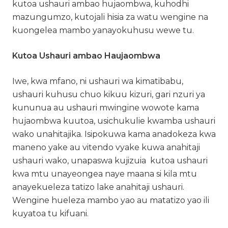
kutoa ushauri ambao hujaombwa, kuhodhi
mazungumzo, kutojali hisia za watu wengine na
kuongelea mambo yanayokuhusu wewe tu.
Kutoa Ushauri ambao Haujaombwa
Iwe, kwa mfano, ni ushauri wa kimatibabu,
ushauri kuhusu chuo kikuu kizuri, gari nzuri ya
kununua au ushauri mwingine wowote kama
hujaombwa kuutoa, usichukulie kwamba ushauri
wako unahitajika. Isipokuwa kama anadokeza kwa
maneno yake au vitendo vyake kuwa anahitaji
ushauri wako, unapaswa kujizuia kutoa ushauri
kwa mtu unayeongea naye maana si kila mtu
anayekueleza tatizo lake anahitaji ushauri.
Wengine hueleza mambo yao au matatizo yao ili
kuyatoa tu kifuani.