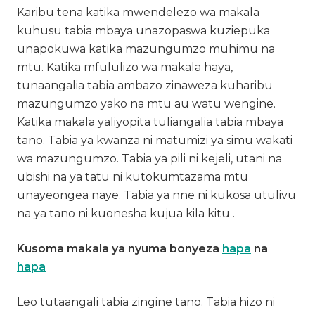
Karibu tena katika mwendelezo wa makala
kuhusu tabia mbaya unazopaswa kuziepuka
unapokuwa katika mazungumzo muhimu na
mtu. Katika mfululizo wa makala haya,
tunaangalia tabia ambazo zinaweza kuharibu
mazungumzo yako na mtu au watu wengine.
Katika makala yaliyopita tuliangalia tabia mbaya
tano. Tabia ya kwanza ni matumizi ya simu wakati
wa mazungumzo. Tabia ya pili ni kejeli, utani na
ubishi na ya tatu ni kutokumtazama mtu
unayeongea naye. Tabia ya nne ni kukosa utulivu
na ya tano ni kuonesha kujua kila kitu .
Kusoma makala ya nyuma bonyeza
hapa
na
hapa
Leo tutaangali tabia zingine tano. Tabia hizo ni