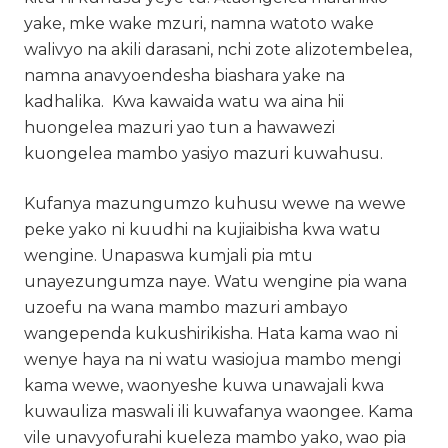
yake, mke wake mzuri, namna watoto wake
walivyo na akili darasani, nchi zote alizotembelea,
namna anavyoendesha biashara yake na
kadhalika. Kwa kawaida watu wa aina hii
huongelea mazuri yao tun a hawawezi
kuongelea mambo yasiyo mazuri kuwahusu.
Kufanya mazungumzo kuhusu wewe na wewe
peke yako ni kuudhi na kujiaibisha kwa watu
wengine. Unapaswa kumjali pia mtu
unayezungumza naye. Watu wengine pia wana
uzoefu na wana mambo mazuri ambayo
wangependa kukushirikisha. Hata kama wao ni
wenye haya na ni watu wasiojua mambo mengi
kama wewe, waonyeshe kuwa unawajali kwa
kuwauliza maswali ili kuwafanya waongee. Kama
vile unavyofurahi kueleza mambo yako, wao pia