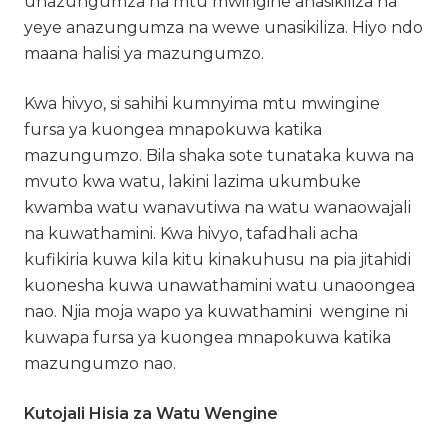
unazungumza na mtu mwingine anasikiliza na
yeye anazungumza na wewe unasikiliza. Hiyo ndo
maana halisi ya mazungumzo.
Kwa hivyo, si sahihi kumnyima mtu mwingine
fursa ya kuongea mnapokuwa katika
mazungumzo. Bila shaka sote tunataka kuwa na
mvuto kwa watu, lakini lazima ukumbuke
kwamba watu wanavutiwa na watu wanaowajali
na kuwathamini. Kwa hivyo, tafadhali acha
kufikiria kuwa kila kitu kinakuhusu na pia jitahidi
kuonesha kuwa unawathamini watu unaoongea
nao. Njia moja wapo ya kuwathamini wengine ni
kuwapa fursa ya kuongea mnapokuwa katika
mazungumzo nao.
Kutojali Hisia za Watu Wengine