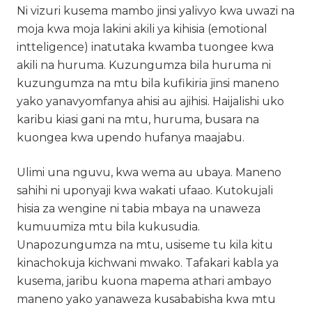
Ni vizuri kusema mambo jinsi yalivyo kwa uwazi na
moja kwa moja lakini akili ya kihisia (emotional
intteligence) inatutaka kwamba tuongee kwa
akili na huruma. Kuzungumza bila huruma ni
kuzungumza na mtu bila kufikiria jinsi maneno
yako yanavyomfanya ahisi au ajihisi. Haijalishi uko
karibu kiasi gani na mtu, huruma, busara na
kuongea kwa upendo hufanya maajabu.
Ulimi una nguvu, kwa wema au ubaya. Maneno
sahihi ni uponyaji kwa wakati ufaao. Kutokujali
hisia za wengine ni tabia mbaya na unaweza
kumuumiza mtu bila kukusudia.
Unapozungumza na mtu, usiseme tu kila kitu
kinachokuja kichwani mwako. Tafakari kabla ya
kusema, jaribu kuona mapema athari ambayo
maneno yako yanaweza kusababisha kwa mtu