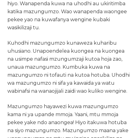
hiyo. Wanapenda kuwa na uhodhi au ukiritimba
katika mazungumzo. Wao wanapenda waongee
pekee yao na kuwafanya wengine kubaki
wasikilizaji tu.
Kuhodhi mazungumzo kunaweza kuharibu
uhusiano. Unapoendelea kuongea na kuongea
na usimpe nafasi mzungumzaji kutoa hoja zao,
unaua mazungumzo. Kumbuka kuwa na
mazungumzo ni tofauti na kutoa hotuba. Uhodhi
wa mazungumzo ni sifa ya kawaida ya watu
wabinafsi na wanaojijali zaidi wao kuliko wengine.
Mazungumzo hayawezi kuwa mazungumzo
kama ni ya upande mmoja. Yaani, mtu mmoja
pekee yake ndo anaongea! Hiyo itakuwa hotuba
na siyo mazungumzo. Mazungumzo maana yake