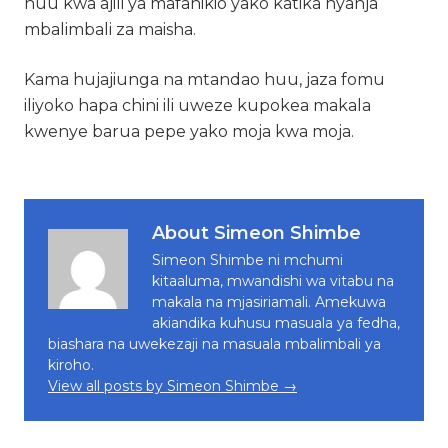
huu kwa ajili ya mafanikio yako katika nyanja
mbalimbali za maisha.
Kama hujajiunga na mtandao huu, jaza fomu
iliyoko hapa chini ili uweze kupokea makala
kwenye barua pepe yako moja kwa moja.
About Simeon Shimbe
Simeon Shimbe ni mchumi
kitaaluma, mwandishi wa vitabu na
makala na mjasiriamali. Amekuwa
akiandika kuhusu masuala ya fedha,
biashara na uwekezaji na masuala mbalimbali ya
kiroho.
View all posts by Simeon Shimbe →