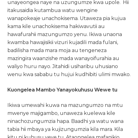
unayeongea naye na uzungumze kwa upole. Hii
itakusaidia kutambua watu wengine
wanapokeaje unachokisema. Utaweza pia kujua
kama kile unachokisema hakiwavutii au
hawafurahii mazungumzo yenu. Ikiwa unaona
kwamba hawajisikii vizuri kujadili mada fulani,
badilisha mada mara moja au tengeneza
mazingira waanzishe mada wanayoifurahia au
waliyo huru nayo. Jitahidi usiharibu uhusiano
wenu kwa sababu tu hujui kudhibiti ulimi mwako.
Kuongelea Mambo Yanayokuhusu Wewe tu
Ikiwa umewahi kuwa na mazungumzo na mtu
mwenye majigambo, unaweza kuelewa kile
ninachozungumzia hapa. Baadhi ya watu wana
tabia hii mbaya ya kujizungumzia kila mara. Kila
kitu ni kuhusu yeye tu. Ataongelea mafanikio